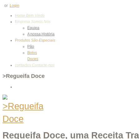
or
Login
Home
Bem Vindo
Empresa
Somos Nós
Equipa
A nossa História
Produtos
São Especiais
Pão
Bolos
Doces
contactos
Contacte-nos
>Regueifa Doce
Regueifa Doce, uma Receita Tra